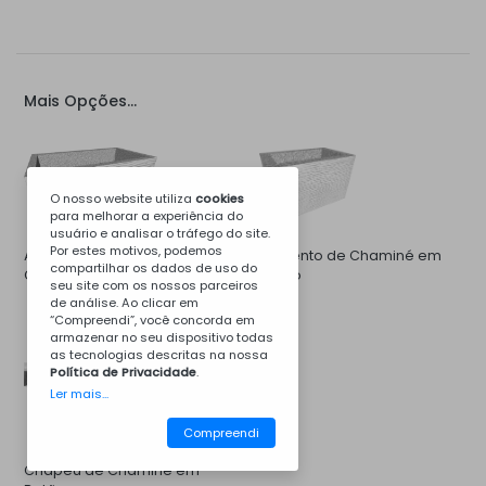
Mais Opções...
O nosso website utiliza
cookies
para melhorar a experiência do
usuário e analisar o tráfego do site.
Por estes motivos, podemos
Aumento de Campânula de
Aumento de Chaminé em
compartilhar os dados de uso do
Churrasqueira em Betão
Betão
seu site com os nossos parceiros
de análise. Ao clicar em
“Compreendi”, você concorda em
armazenar no seu dispositivo todas
as tecnologias descritas na nossa
Política de Privacidade
.
Ler mais...
Compreendi
Chapéu de Chaminé em