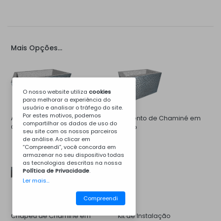
Mais Opções...
O nosso website utiliza
cookies
para melhorar a experiência do
usuário e analisar o tráfego do site.
Por estes motivos, podemos
Aumento de Campânula de
Aumento de Chaminé em
compartilhar os dados de uso do
Churrasqueira em Betão
Betão
seu site com os nossos parceiros
de análise. Ao clicar em
“Compreendi”, você concorda em
armazenar no seu dispositivo todas
as tecnologias descritas na nossa
Política de Privacidade
.
Ler mais...
Compreendi
Chapéu de Chaminé em
Kit de Instalação