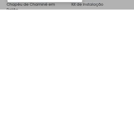
Chapéu de Chaminé em
Kit de Instalação
Betão
CM35BCZ7016
Churrasqueiras
Galeria de Fotos