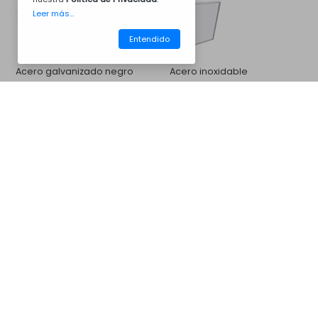
Leer más...
Entendido
Acero galvanizado negro
Acero inoxidable
CM31BV6005
Barbacoas
Mas Opciones...
Extensión de Campanula de
Extensión de chimenea de
Barbecue de Concreto
hormigón