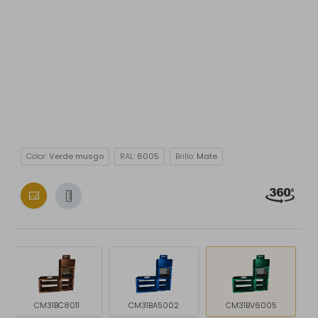
Color:
Verde musgo
RAL:
6005
Brillo:
Mate
CM31BC8011
CM31BA5002
CM31BV6005