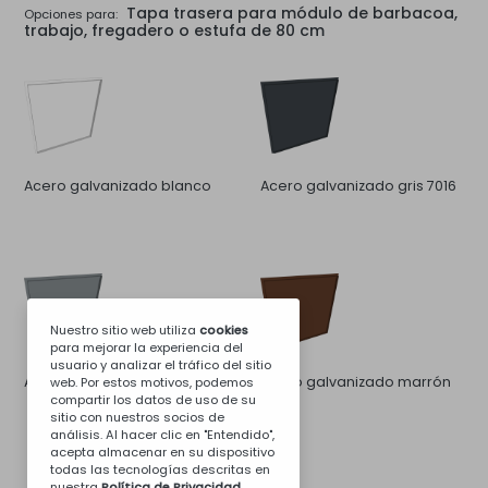
Tapa trasera para módulo de barbacoa,
Opciones para:
trabajo, fregadero o estufa de 80 cm
Acero galvanizado blanco
Acero galvanizado gris 7016
Nuestro sitio web utiliza
cookies
para mejorar la experiencia del
usuario y analizar el tráfico del sitio
Acero galvanizado gris 7046
Acero galvanizado marrón
web. Por estos motivos, podemos
compartir los datos de uso de su
8011
sitio con nuestros socios de
análisis. Al hacer clic en "Entendido",
acepta almacenar en su dispositivo
todas las tecnologías descritas en
nuestra
Política de Privacidad
.