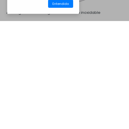
Entendido
Acero galvanizado negro
Acero inoxidable
CM31BSP
Barbacoas
Mas Opciones...
Extensión de Campanula de
Extensión de chimenea de
Barbecue de Concreto
hormigón