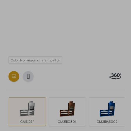
Color:
Hormigón gris sin pintar
CM31BSP
CM31BC8011
CM31BA5002