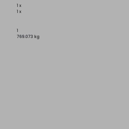
1 x
1 x
1
769.073 kg