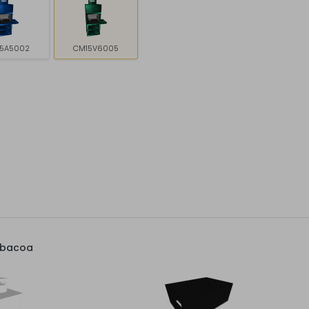
5A5002
CM15V6005
rbacoa