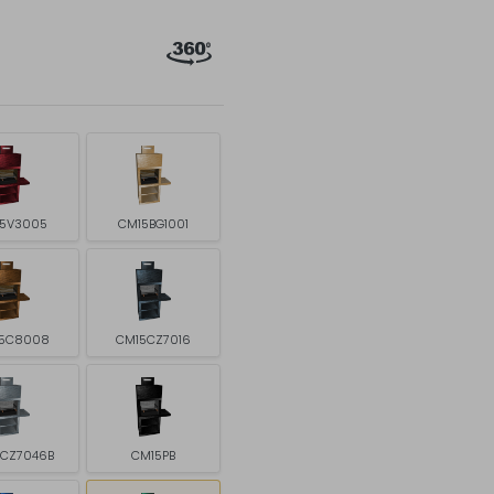
5V3005
CM15BG1001
5C8008
CM15CZ7016
5CZ7046B
CM15PB