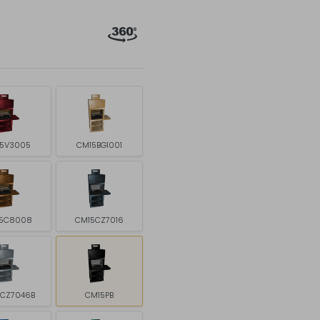
5V3005
CM15BG1001
5C8008
CM15CZ7016
5CZ7046B
CM15PB