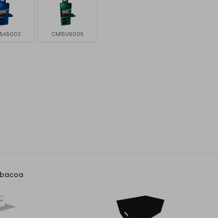
5A5002
CM15V6005
rbacoa