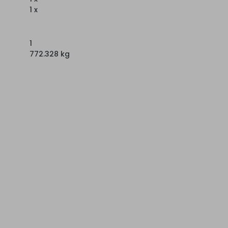
1 x
1
772.328 kg