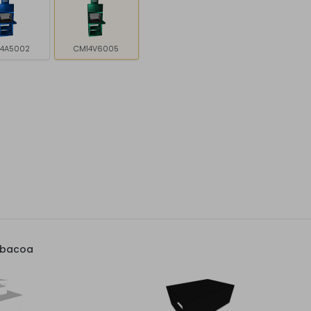
4A5002
CM14V6005
rbacoa