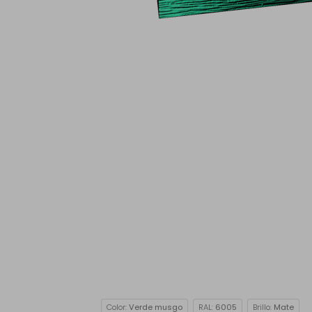
Color:
Verde musgo
RAL:
6005
Brillo:
Mate