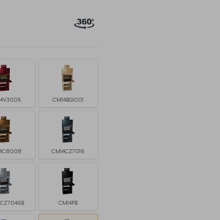
4V3005
CM14BG1001
4C8008
CM14CZ7016
4CZ7046B
CM14PB