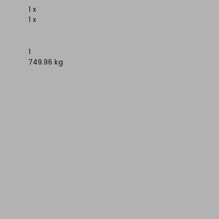
1 x
1 x
1
749.96 kg