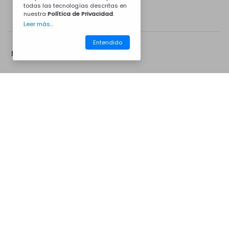
todas las tecnologías descritas en
nuestra
Política de Privacidad
.
Leer más...
Entendido
Mas Opciones...
CM14CZ7046B
Barbacoas
Extensión de Campanula de
Extensión de chimenea de
Barbecue de Concreto
hormigón
Kit de instalacion
Sombrero de chimenea de