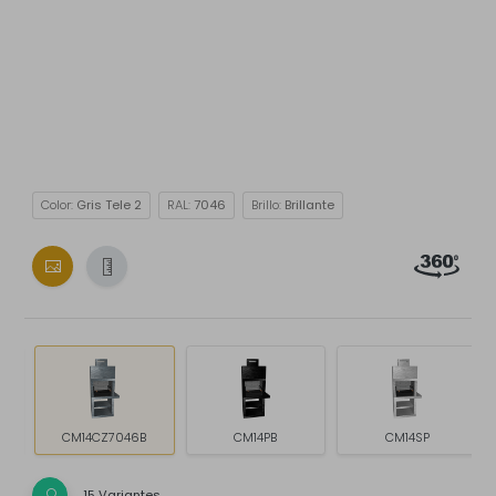
Color:
Gris Tele 2
RAL:
7046
Brillo:
Brillante
CM14CZ7046B
CM14PB
CM14SP
15 Variantes