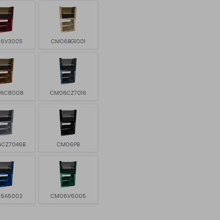
6V3005
CM06BG1001
6C8008
CM06CZ7016
CZ7046B
CM06PB
6A5002
CM06V6005