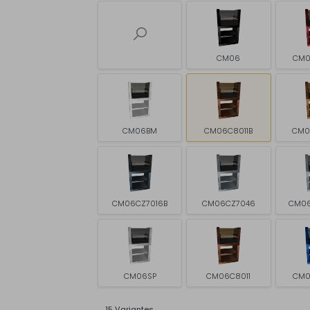
CM06
CM0
CM06BM
CM06C8011B
CM0
CM06CZ7016B
CM06CZ7046
CM06
CM06SP
CM06C8011
CM0
15 Variantes