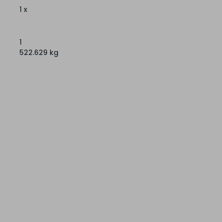
1 x
1
522.629 kg