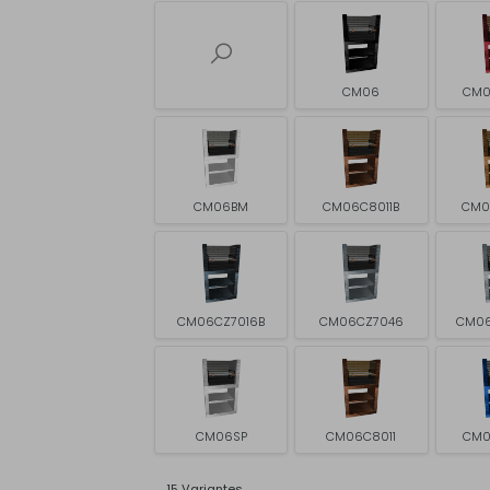
CM06
CM0
CM06BM
CM06C8011B
CM0
CM06CZ7016B
CM06CZ7046
CM06
CM06SP
CM06C8011
CM0
15 Variantes