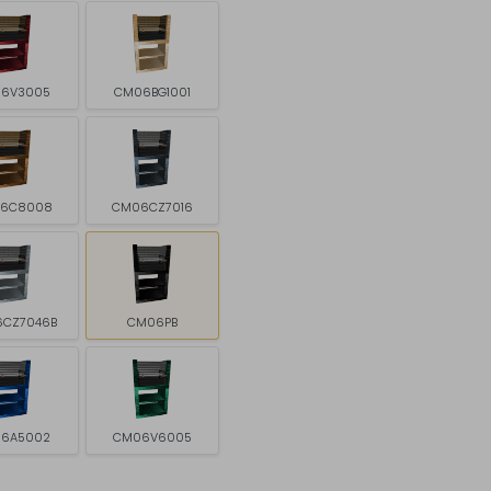
6V3005
CM06BG1001
6C8008
CM06CZ7016
CZ7046B
CM06PB
6A5002
CM06V6005