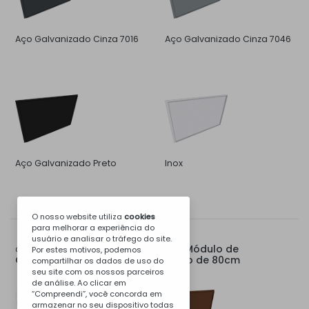
Aço Galvanizado Cinza 7016
Aço Galvanizado Cinza 7046
Aço Galvanizado Preto
Inox
O nosso website utiliza
cookies
para melhorar a experiência do
usuário e analisar o tráfego do site.
Tampo Traseiro para Módulo de
Opções para:
Por estes motivos, podemos
Churrasqueira, Apoio, Pia ou Fogão de 80cm
compartilhar os dados de uso do
seu site com os nossos parceiros
de análise. Ao clicar em
“Compreendi”, você concorda em
armazenar no seu dispositivo todas