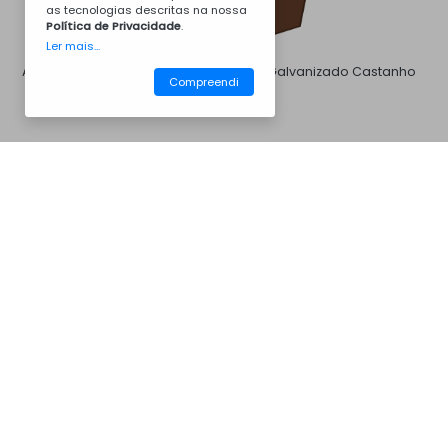
as tecnologias descritas na nossa
Política de Privacidade
.
Ler mais...
Aço Galvanizado Branco
Aço Galvanizado Castanho
Compreendi
8011
CM35AA5002
Churrasqueiras
Aço Galvanizado Cinza 7016
Aço Galvanizado Cinza 7046