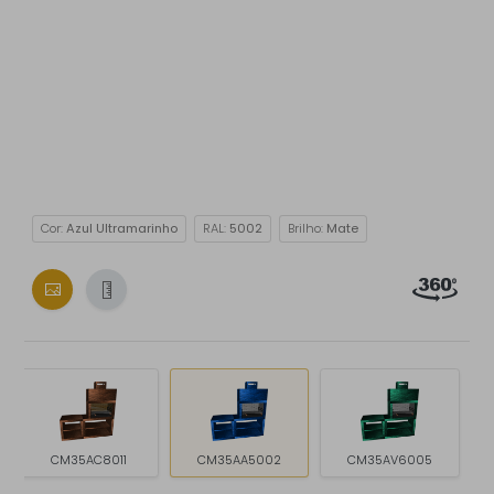
Cor:
Azul Ultramarinho
RAL:
5002
Brilho:
Mate
CM35AC8011
CM35AA5002
CM35AV6005