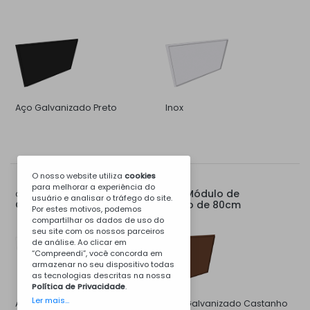
Aço Galvanizado Preto
Inox
O nosso website utiliza
cookies
para melhorar a experiência do
Tampo Traseiro para Módulo de
Opções para:
usuário e analisar o tráfego do site.
Churrasqueira, Apoio, Pia ou Fogão de 80cm
Por estes motivos, podemos
compartilhar os dados de uso do
seu site com os nossos parceiros
de análise. Ao clicar em
“Compreendi”, você concorda em
armazenar no seu dispositivo todas
as tecnologias descritas na nossa
Política de Privacidade
.
Ler mais...
Aço Galvanizado Branco
Aço Galvanizado Castanho