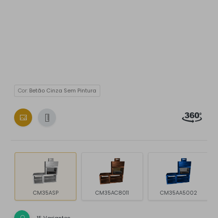
Cor:
Betão Cinza Sem Pintura
CM35ASP
CM35AC8011
CM35AA5002