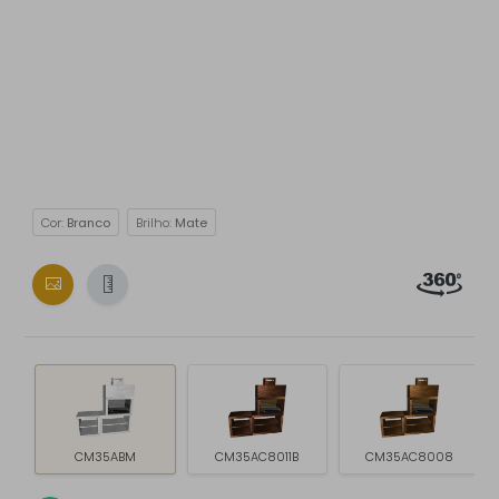
Cor:
Branco
Brilho:
Mate
CM35ABM
CM35AC8011B
CM35AC8008