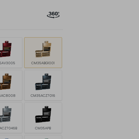
5AV3005
CM35ABG1001
5AC8008
CM35ACZ7016
ACZ7046B
CM35APB