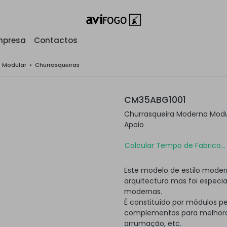
mpresa
Contactos
o Modular
•
Churrasqueiras
CM35ABG1001
Churrasqueira Moderna Mod
Apoio
Calcular Tempo de Fabrico...
Este modelo de estilo moder
arquitectura mas foi especi
modernas.
É constituído por módulos p
complementos para melhorar
arrumação, etc.