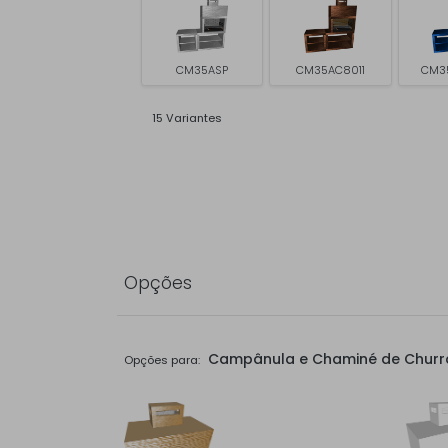
CM35ASP
CM35AC8011
CM3
15 Variantes
Opções
Campânula e Chaminé de Churr
Opções para: