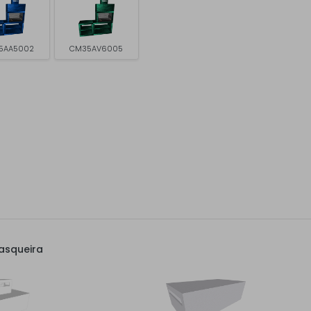
5AA5002
CM35AV6005
asqueira