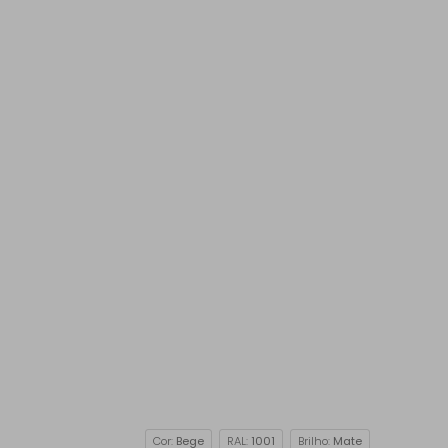
Cor:
Bege
RAL:
1001
Brilho:
Mate