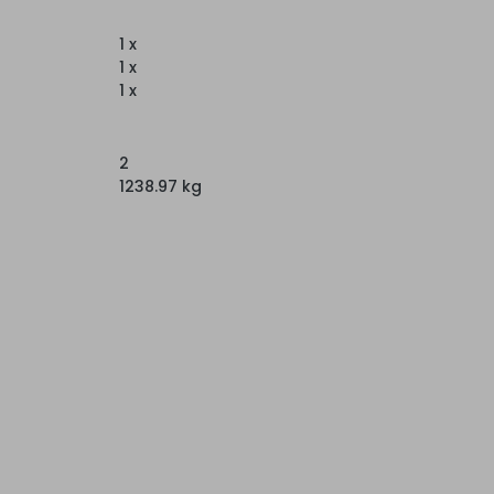
1 x
1 x
1 x
2
1238.97 kg