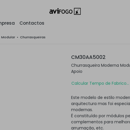
mpresa
Contactos
o Modular
•
Churrasqueiras
CM30AA5002
Churrasqueira Moderna Mod
Apoio
Calcular Tempo de Fabrico...
Este modelo de estilo moder
arquitectura mas foi especi
modernas.
É constituído por módulos p
complementos para melhorar
arrumação, etc.