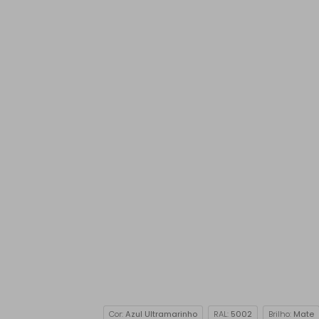
Cor:
Azul Ultramarinho
RAL:
5002
Brilho:
Mate