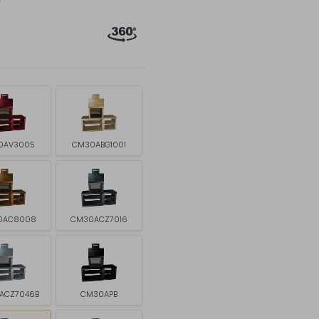
0AV3005
CM30ABG1001
0AC8008
CM30ACZ7016
ACZ7046B
CM30APB