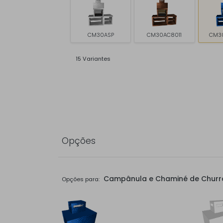
CM30ASP
CM30AC8011
CM3
15 Variantes
Opções
Campânula e Chaminé de Churr
Opções para: