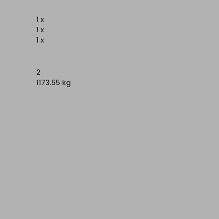
1 x
1 x
1 x
2
1173.55 kg