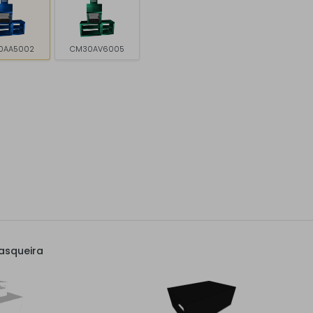
0AA5002
CM30AV6005
asqueira