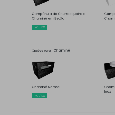
Campânula de Churrasqueira e
Campâ
Chaminé em Betão
Chami
INCUÍDO
Chaminé
Opções para:
Chaminé Normal
Chami
Inox
INCUÍDO