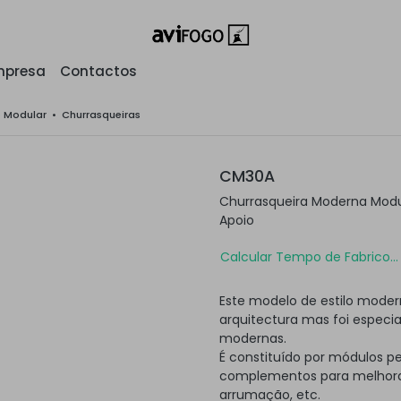
mpresa
Contactos
o Modular
•
Churrasqueiras
CM30A
Churrasqueira Moderna Mod
Apoio
Calcular Tempo de Fabrico...
Este modelo de estilo moder
arquitectura mas foi especi
modernas.
É constituído por módulos p
complementos para melhorar
arrumação, etc.