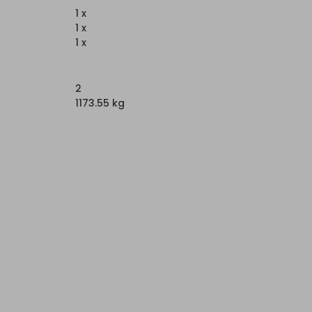
1 x
1 x
1 x
2
1173.55 kg