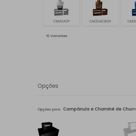
CM30ASP
CM30AC8011
CM3
15 Variantes
Opções
Campânula e Chaminé de Churr
Opções para: