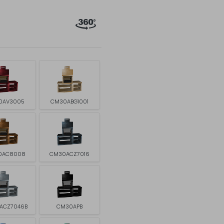
0AV3005
CM30ABG1001
0AC8008
CM30ACZ7016
ACZ7046B
CM30APB