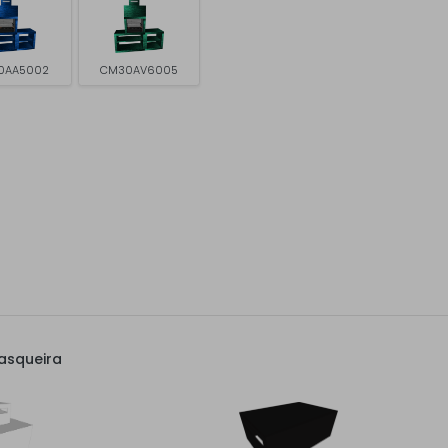
0AA5002
CM30AV6005
asqueira