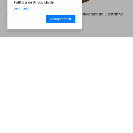
Política de Privacidade
.
Ler mais...
Aço Galvanizado Branco
Aço Galvanizado Castanho
Compreendi
8011
CM30AV3005
Churrasqueiras
Aço Galvanizado Cinza 7016
Aço Galvanizado Cinza 7046
Aço Galvanizado Preto
Inox