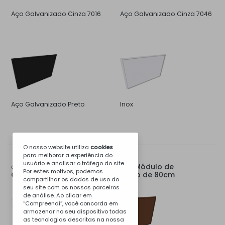
Aço Galvanizado Cinza 7016
Aço Galvanizado Cinza 7046
Aço Galvanizado Preto
Inox
O nosso website utiliza
cookies
para melhorar a experiência do
usuário e analisar o tráfego do site.
Tampo Traseiro para Módulo de
Opções para:
Por estes motivos, podemos
Churrasqueira, Apoio, Pia ou Fogão de 80cm
compartilhar os dados de uso do
seu site com os nossos parceiros
de análise. Ao clicar em
“Compreendi”, você concorda em
armazenar no seu dispositivo todas
as tecnologias descritas na nossa