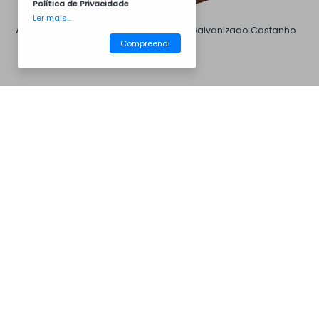
Política de Privacidade
.
Ler mais...
Aço Galvanizado Branco
Aço Galvanizado Castanho
8011
Compreendi
CM30APB
Churrasqueiras
Aço Galvanizado Cinza 7016
Aço Galvanizado Cinza 7046
Aço Galvanizado Preto
Inox