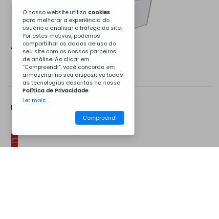
O nosso website utiliza
cookies
para melhorar a experiência do
usuário e analisar o tráfego do site.
Por estes motivos, podemos
compartilhar os dados de uso do
Aço Galvanizado Preto
Inox
seu site com os nossos parceiros
de análise. Ao clicar em
“Compreendi”, você concorda em
armazenar no seu dispositivo todas
as tecnologias descritas na nossa
Política de Privacidade
.
Ler mais...
Mais Opções...
Compreendi
CM08BPB
Kit de Instalação
Churrasqueiras