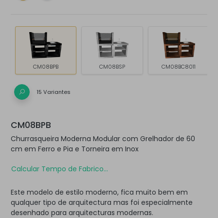
B
CM08BPB
CM08BSP
CM08BC8011
15 Variantes
CM08BPB
Churrasqueira Moderna Modular com Grelhador de 60
cm em Ferro e Pia e Torneira em Inox
Calcular Tempo de Fabrico...
Este modelo de estilo moderno, fica muito bem em
qualquer tipo de arquitectura mas foi especialmente
desenhado para arquitecturas modernas.