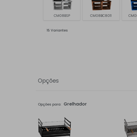
CM08BSP
CM08BC8011
CM0
15 Variantes
Opções
Grelhador
Opções para: