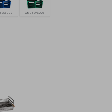
8BA5002
CM08BV6005