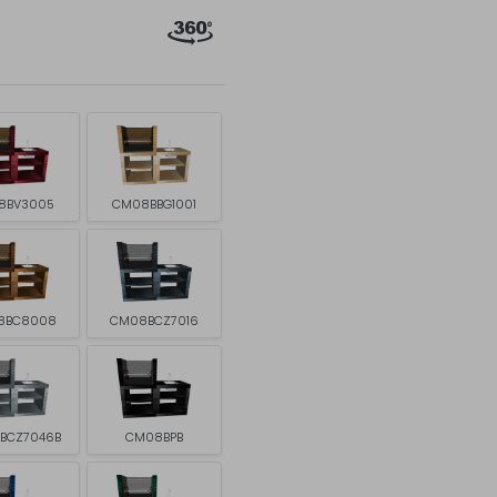
8BV3005
CM08BBG1001
8BC8008
CM08BCZ7016
BCZ7046B
CM08BPB