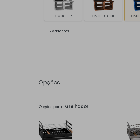
CM08BSP
CM08BC8011
CM0
15 Variantes
Opções
Grelhador
Opções para: