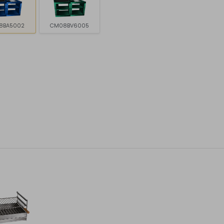
8BA5002
CM08BV6005