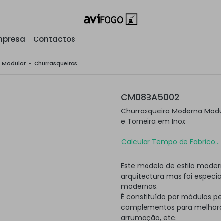
mpresa
Contactos
o Modular
•
Churrasqueiras
CM08BA5002
Churrasqueira Moderna Modu
e Torneira em Inox
Calcular Tempo de Fabrico...
Este modelo de estilo moder
arquitectura mas foi especi
modernas.
É constituído por módulos p
complementos para melhorar
arrumação, etc.