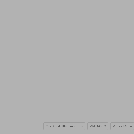
Cor:
Azul Ultramarinho
RAL:
5002
Brilho:
Mate