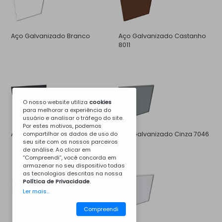
Aço Galvanizado Branco
Aço Galvanizado Castanho
8011
O nosso website utiliza
cookies
para melhorar a experiência do
usuário e analisar o tráfego do site.
Por estes motivos, podemos
Aço Galvanizado Cinza 7016
compartilhar os dados de uso do
Aço Galvanizado Cinza 7046
seu site com os nossos parceiros
de análise. Ao clicar em
“Compreendi”, você concorda em
armazenar no seu dispositivo todas
as tecnologias descritas na nossa
Política de Privacidade
.
Ler mais...
Compreendi