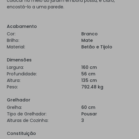
colocar no meio do jardim embora possa, é claro,
encostá-lo a uma parede.
Acabamento
Cor:
Branco
Brilho:
Mate
Material:
Betão e Tijolo
Dimensões
Largura:
160 cm
Profundidade:
56 cm
Altura:
135 cm
Peso:
792.48 kg
Grelhador
Grelha:
60 cm
Tipo de Grelhador:
Pousar
Alturas de Cozinha:
3
Constituição