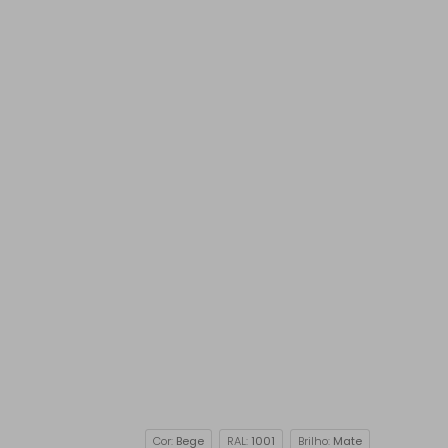
Cor:
Bege
RAL:
1001
Brilho:
Mate