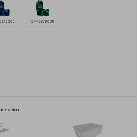
0BA5002
CM40BV6005
asqueira