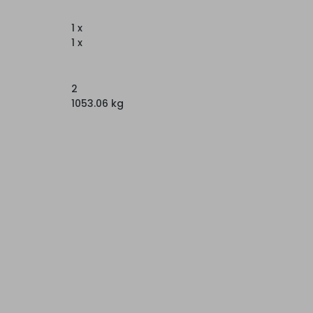
1 x
1 x
2
1053.06 kg