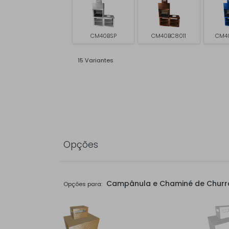
CM40BSP
CM40BC8011
CM4
15 Variantes
Opções
Campânula e Chaminé de Churr
Opções para: