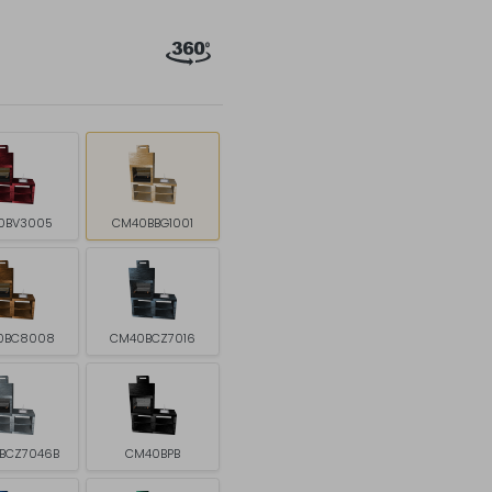
0BV3005
CM40BBG1001
0BC8008
CM40BCZ7016
BCZ7046B
CM40BPB