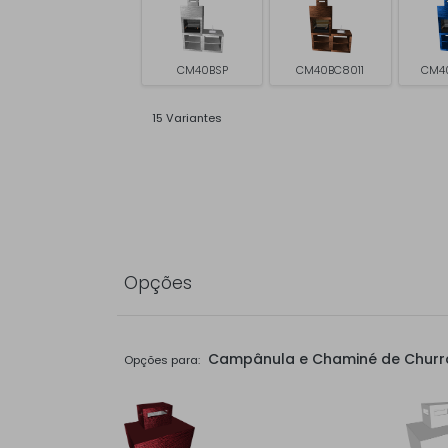
CM40BSP
CM40BC8011
CM4
15 Variantes
Opções
Campânula e Chaminé de Churr
Opções para: