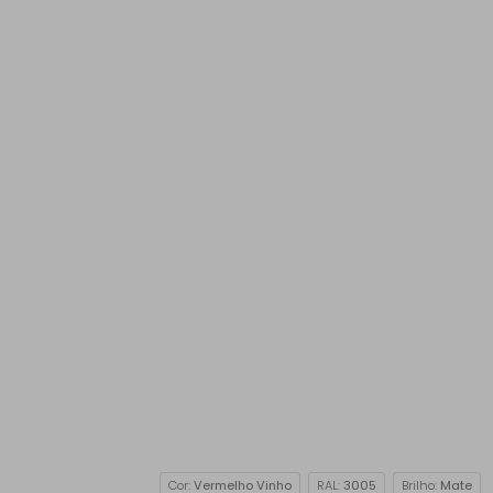
Cor:
Vermelho Vinho
RAL:
3005
Brilho:
Mate