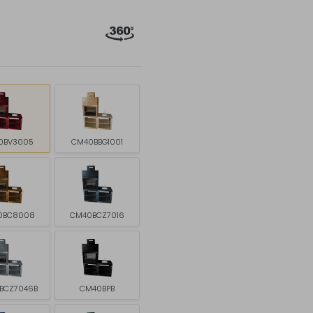
0BV3005
CM40BBG1001
0BC8008
CM40BCZ7016
BCZ7046B
CM40BPB