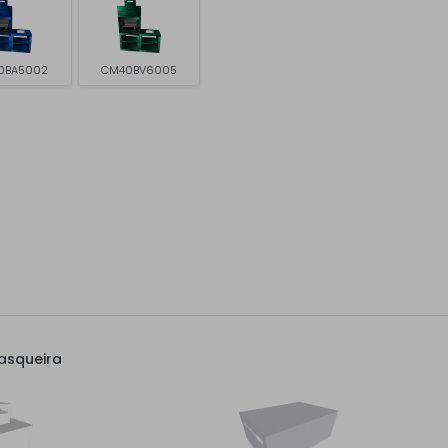
0BA5002
CM40BV6005
asqueira