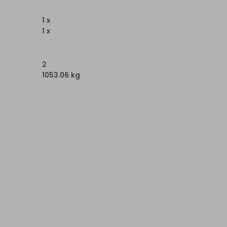
1 x
1 x
2
1053.06 kg