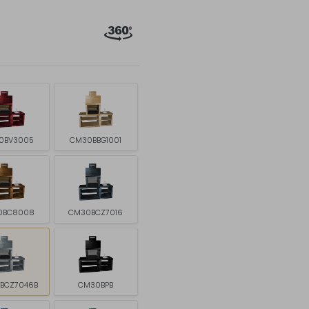
0BV3005
CM30BBG1001
0BC8008
CM30BCZ7016
BCZ7046B
CM30BPB