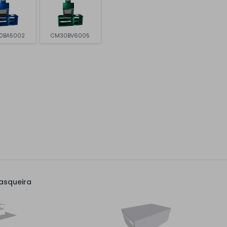
0BA5002
CM30BV6005
asqueira