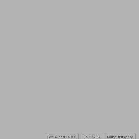
Cor:
Cinza Tela 2
RAL:
7046
Brilho:
Brilhante