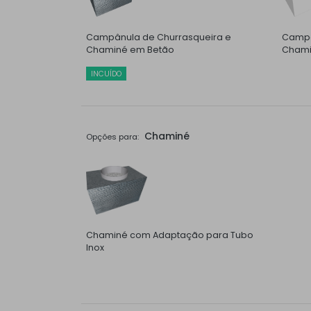
Campânula de Churrasqueira e
Campâ
Chaminé em Betão
Chami
INCUÍDO
Chaminé
Opções para:
Chaminé com Adaptação para Tubo
Inox