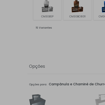
CM30BSP
CM30BC8011
CM3
15 Variantes
Opções
Campânula e Chaminé de Churr
Opções para: