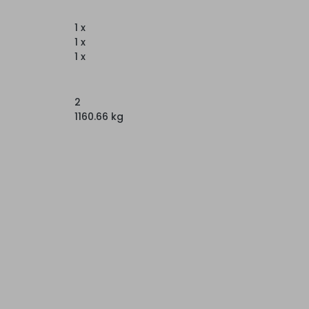
1 x
1 x
1 x
2
1160.66 kg