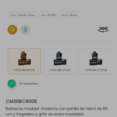
Color:
Pardo Oliva
RAL:
8008
Brillo:
Mate
CM30BC8008
CM30BCZ7016
CM30BCZ7016B
15 Variantes
CM30BC8008
Barbacoa modular moderna con parrilla de hierro de 60
cm y fregadero y grifo de acero inoxidable