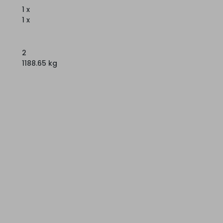
1 x
1 x
2
1188.65 kg