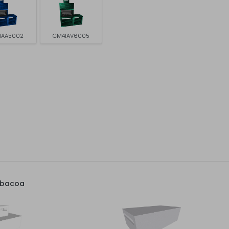
1AA5002
CM41AV6005
rbacoa