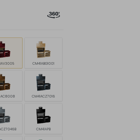
1AV3005
CM41ABG1001
1AC8008
CM41ACZ7016
ACZ7046B
CM41APB