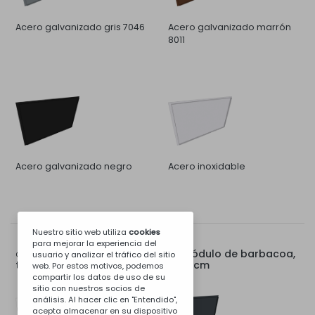
Acero galvanizado gris 7046
Acero galvanizado marrón
8011
Acero galvanizado negro
Acero inoxidable
Nuestro sitio web utiliza
cookies
para mejorar la experiencia del
Tapa trasera para módulo de barbacoa,
Opciones para:
usuario y analizar el tráfico del sitio
trabajo, fregadero o estufa de 80 cm
web. Por estos motivos, podemos
compartir los datos de uso de su
sitio con nuestros socios de
análisis. Al hacer clic en "Entendido",
acepta almacenar en su dispositivo