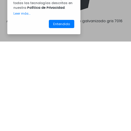
todas las tecnologías descritas en
nuestra
Política de Privacidad
.
Leer más...
Acero galvanizado blanco
Acero galvanizado gris 7016
Entendido
CM35AC8008
Barbacoas
Acero galvanizado gris 7046
Acero galvanizado marrón
8011