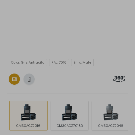
Color:
Gris Antracita
RAL:
7016
Brillo:
Mate
CM30ACZ7016
CM30ACZ7016B
CM30ACZ7046