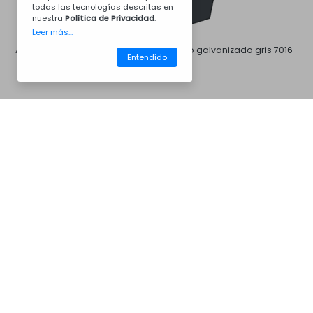
todas las tecnologías descritas en
nuestra
Política de Privacidad
.
Leer más...
Acero galvanizado blanco
Acero galvanizado gris 7016
Entendido
CM30ACZ7016
Barbacoas
Acero galvanizado gris 7046
Acero galvanizado marrón
8011