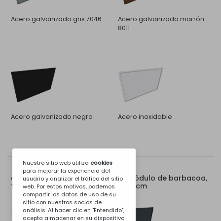
Acero galvanizado gris 7046
Acero galvanizado marrón
8011
Acero galvanizado negro
Acero inoxidable
Nuestro sitio web utiliza
cookies
para mejorar la experiencia del
Tapa trasera para módulo de barbacoa,
Opciones para:
usuario y analizar el tráfico del sitio
trabajo, fregadero o estufa de 80 cm
web. Por estos motivos, podemos
compartir los datos de uso de su
sitio con nuestros socios de
análisis. Al hacer clic en "Entendido",
acepta almacenar en su dispositivo