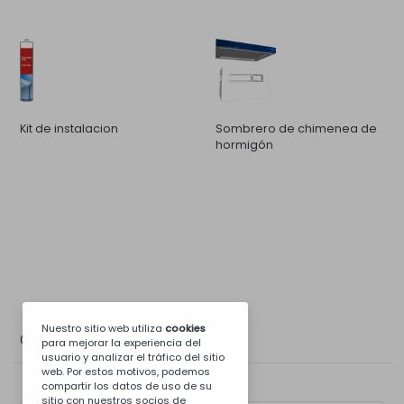
Kit de instalacion
Sombrero de chimenea de
hormigón
Nuestro sitio web utiliza
cookies
Galería de Fotos
para mejorar la experiencia del
usuario y analizar el tráfico del sitio
web. Por estos motivos, podemos
compartir los datos de uso de su
sitio con nuestros socios de