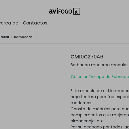
erca de
Contactos
odular
•
Barbacoas
CM10CZ7046
Barbacoa moderna modular s
Calcular Tiempo de Fabricaci
Este modelo de estilo modern
arquitectura pero fue espec
modernas.
Consta de módulos para que
complementos que mejoren su
almacenaje, etc.
Por su acabado por todos lad