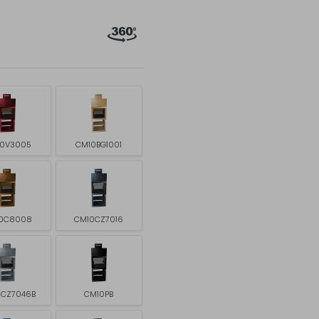
0V3005
CM10BG1001
0C8008
CM10CZ7016
CZ7046B
CM10PB