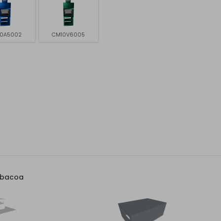
0A5002
CM10V6005
rbacoa