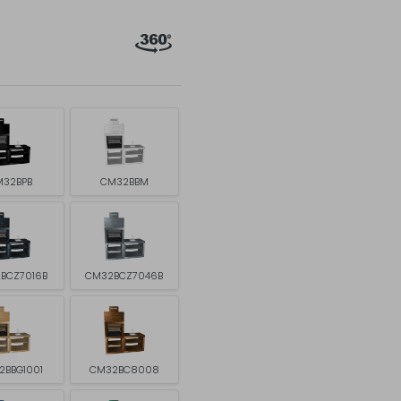
32BPB
CM32BBM
BCZ7016B
CM32BCZ7046B
2BBG1001
CM32BC8008