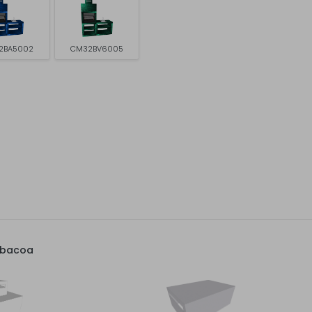
2BA5002
CM32BV6005
rbacoa