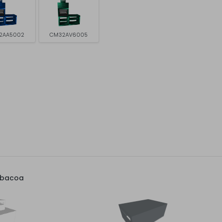
2AA5002
CM32AV6005
rbacoa