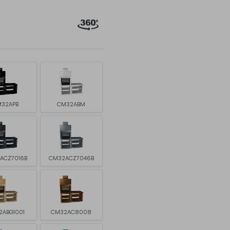
32APB
CM32ABM
ACZ7016B
CM32ACZ7046B
2ABG1001
CM32AC8008