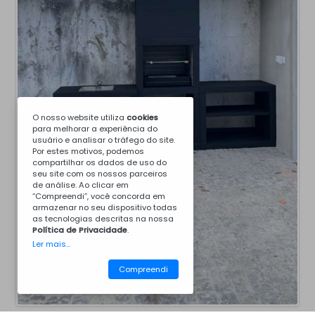
O nosso website utiliza
cookies
para melhorar a experiência do
usuário e analisar o tráfego do site.
Por estes motivos, podemos
compartilhar os dados de uso do
seu site com os nossos parceiros
de análise. Ao clicar em
“Compreendi”, você concorda em
armazenar no seu dispositivo todas
as tecnologias descritas na nossa
Política de Privacidade
.
Ler mais...
Compreendi