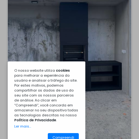
O nosso website utiliza
cookies
para melhorar a experiência do
usuário e analisar o tráfego do site.
Por estes motivos, podemos
compartilhar os dados de uso do
seu site com os nossos parceiros
de análise. Ao clicar em
“Compreendi”, você concorda em
armazenar no seu dispositivo todas
as tecnologias descritas na nossa
Política de Privacidade
.
Ler mais...
Compreendi