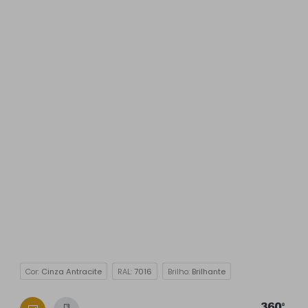
Cor:
Cinza Antracite
RAL:
7016
Brilho:
Brilhante