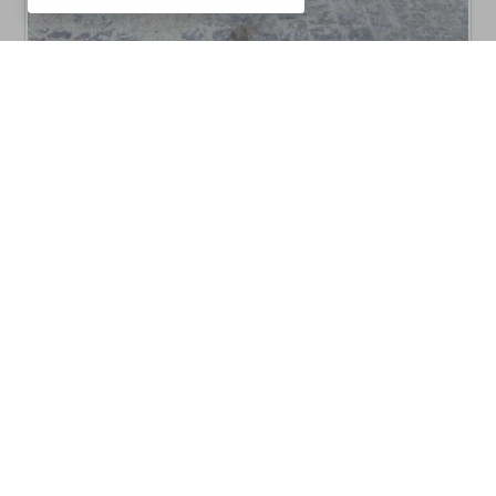
CM10CZ7016B
Churrasqueiras