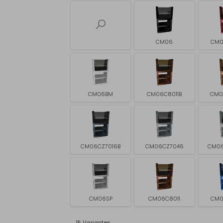
CM06
CM0
CM06BM
CM06C8011B
CM0
CM06CZ7016B
CM06CZ7046
CM06
CM06SP
CM06C8011
CM0
15 Variantes