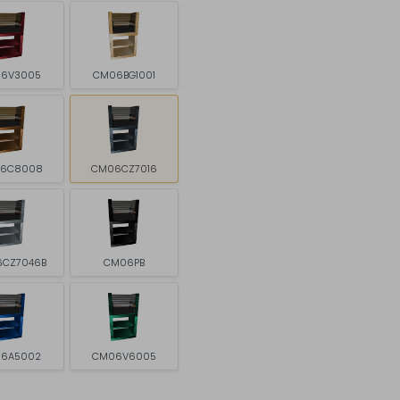
6V3005
CM06BG1001
6C8008
CM06CZ7016
CZ7046B
CM06PB
6A5002
CM06V6005