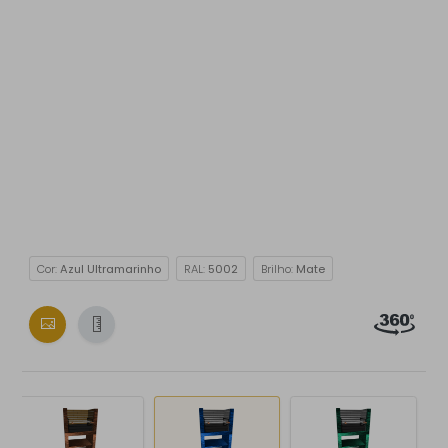
Cor:
Azul Ultramarinho
RAL:
5002
Brilho:
Mate