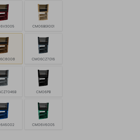
6V3005
CM06BG1001
6C8008
CM06CZ7016
CZ7046B
CM06PB
6A5002
CM06V6005