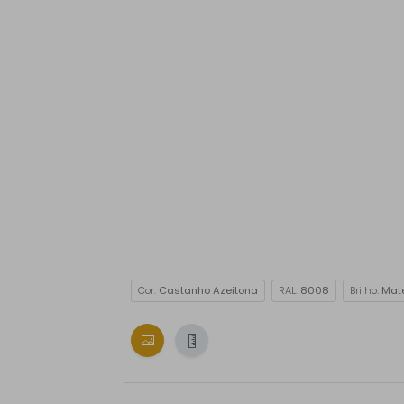
Cor:
Castanho Azeitona
RAL:
8008
Brilho:
Mat