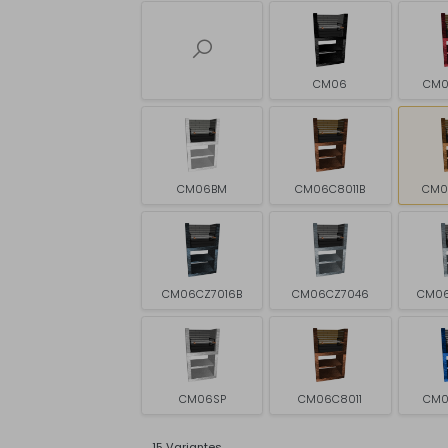
CM06
CM0
CM06BM
CM06C8011B
CM0
CM06CZ7016B
CM06CZ7046
CM06
CM06SP
CM06C8011
CM0
15 Variantes