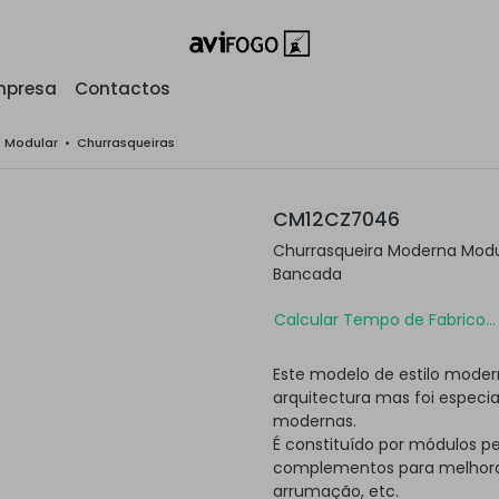
mpresa
Contactos
o Modular
•
Churrasqueiras
CM12CZ7046
Churrasqueira Moderna Modu
Bancada
Calcular Tempo de Fabrico...
Este modelo de estilo moder
arquitectura mas foi especi
modernas.
É constituído por módulos p
complementos para melhorar
arrumação, etc.