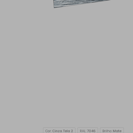
Cor:
Cinza Tela 2
RAL:
7046
Brilho:
Mate