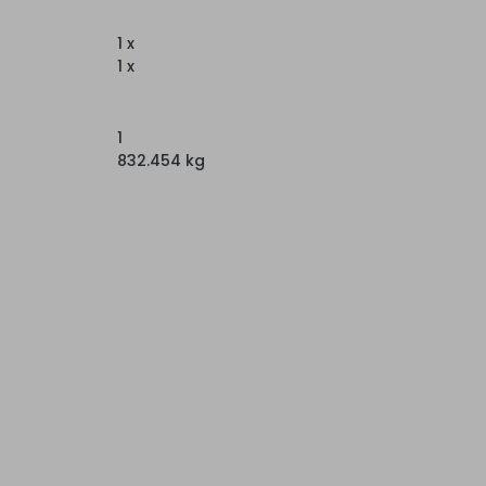
1 x
1 x
1
832.454 kg