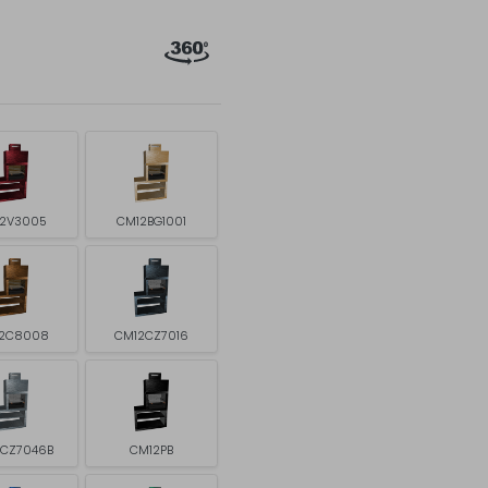
2V3005
CM12BG1001
2C8008
CM12CZ7016
2CZ7046B
CM12PB