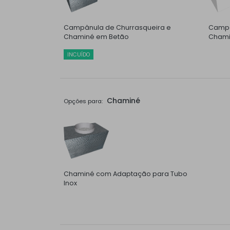
Campânula de Churrasqueira e
Campâ
Chaminé em Betão
Chami
INCUÍDO
Chaminé
Opções para:
Chaminé com Adaptação para Tubo
Inox