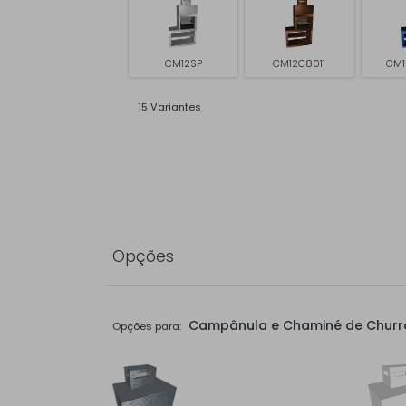
CM12SP
CM12C8011
CM1
15 Variantes
Opções
Campânula e Chaminé de Churr
Opções para: