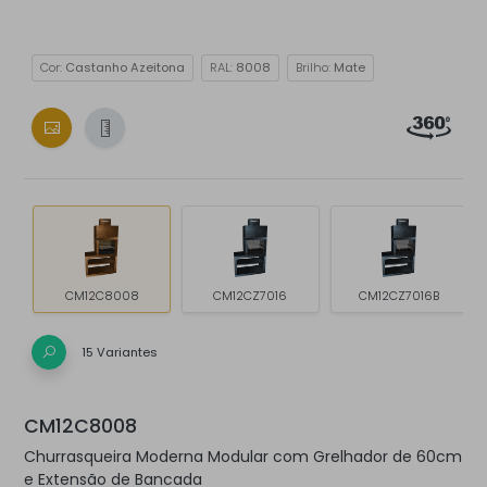
Cor:
Castanho Azeitona
RAL:
8008
Brilho:
Mate
CM12C8008
CM12CZ7016
CM12CZ7016B
15 Variantes
CM12C8008
Churrasqueira Moderna Modular com Grelhador de 60cm
e Extensão de Bancada