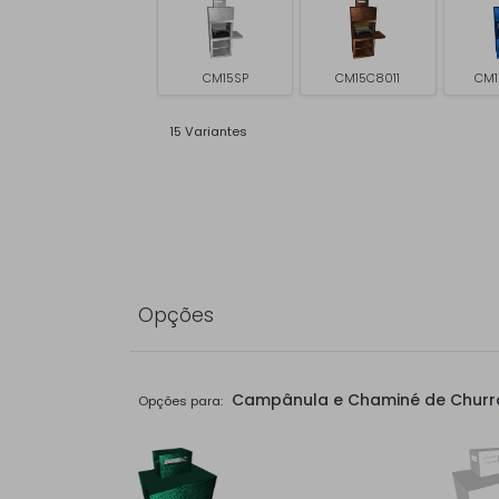
CM15SP
CM15C8011
CM1
15 Variantes
Opções
Campânula e Chaminé de Churr
Opções para: