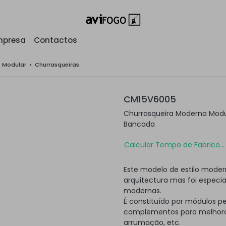
mpresa
Contactos
o Modular
•
Churrasqueiras
CM15V6005
Churrasqueira Moderna Modu
Bancada
Calcular Tempo de Fabrico...
Este modelo de estilo moder
arquitectura mas foi especi
modernas.
É constituído por módulos p
complementos para melhorar
arrumação, etc.