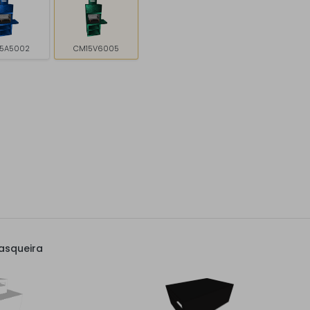
5A5002
CM15V6005
asqueira