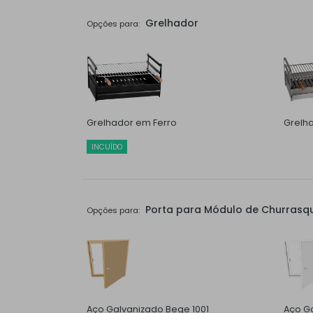
Grelhador
Opções para:
Grelhador em Ferro
Grelh
INCUÍDO
Porta para Módulo de Churrasqu
Opções para:
Aço Galvanizado Bege 1001
Aço G