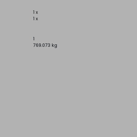
1 x
1 x
1
769.073 kg