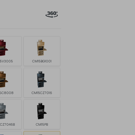
5V3005
CM15BG1001
5C8008
CM15CZ7016
5CZ7046B
CM15PB