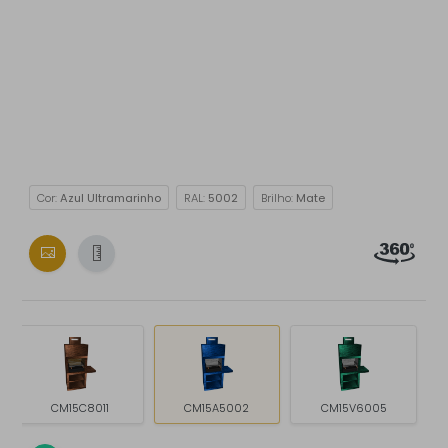
Cor:
Azul Ultramarinho
RAL:
5002
Brilho:
Mate
CM15C8011
CM15A5002
CM15V6005