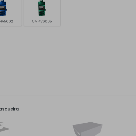
4A5002
CM14V6005
asqueira