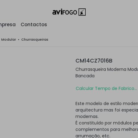
mpresa
Contactos
o Modular
•
Churrasqueiras
CM14CZ7016B
Churrasqueira Moderna Modu
Bancada
Calcular Tempo de Fabrico...
Este modelo de estilo moder
arquitectura mas foi especi
modernas.
É constituído por módulos p
complementos para melhorar
arrumação, etc.