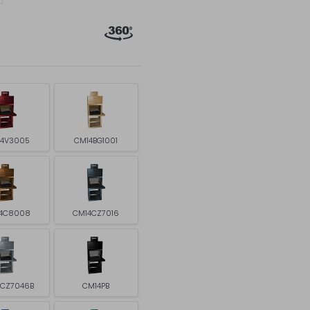
4V3005
CM14BG1001
4C8008
CM14CZ7016
4CZ7046B
CM14PB