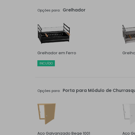
Grelhador
Opções para:
Grelhador em Ferro
Grelh
INCUÍDO
Porta para Módulo de Churrasqu
Opções para:
Aço Galvanizado Bege 1001
Aço G