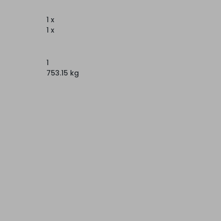
1 x
1 x
1
753.15 kg