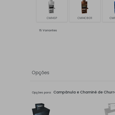
CM14SP
CM14C8011
CM1
15 Variantes
Opções
Campânula e Chaminé de Churr
Opções para: