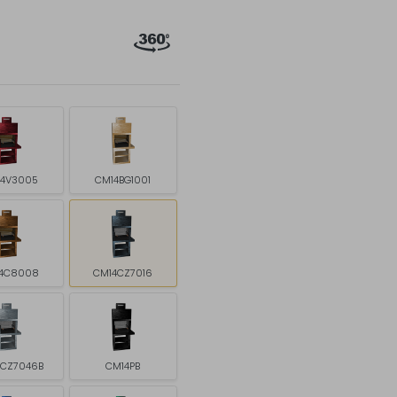
4V3005
CM14BG1001
4C8008
CM14CZ7016
4CZ7046B
CM14PB