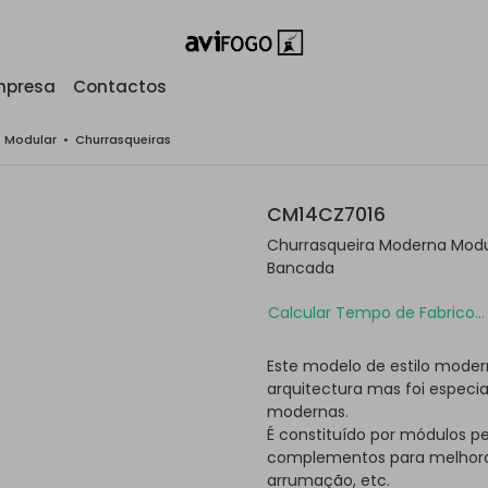
mpresa
Contactos
o Modular
•
Churrasqueiras
CM14CZ7016
Churrasqueira Moderna Modu
Bancada
Calcular Tempo de Fabrico...
Este modelo de estilo moder
arquitectura mas foi especi
modernas.
É constituído por módulos p
complementos para melhorar
arrumação, etc.