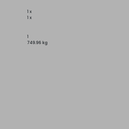
1 x
1 x
1
749.96 kg