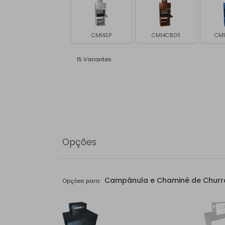
CM14SP
CM14C8011
CM1
15 Variantes
Opções
Campânula e Chaminé de Churr
Opções para: