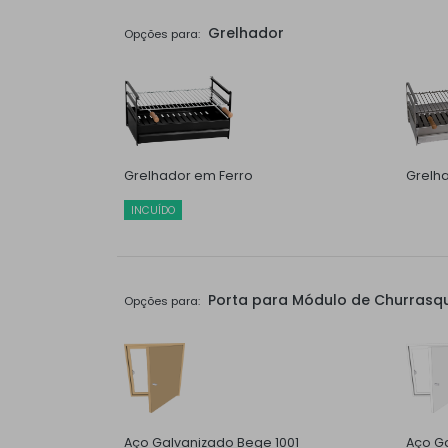
Grelhador
Opções para:
Grelhador em Ferro
Grelh
INCUÍDO
Porta para Módulo de Churrasqu
Opções para:
Aço Galvanizado Bege 1001
Aço G