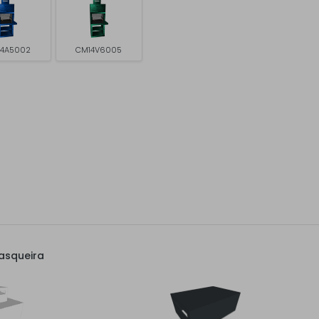
4A5002
CM14V6005
asqueira