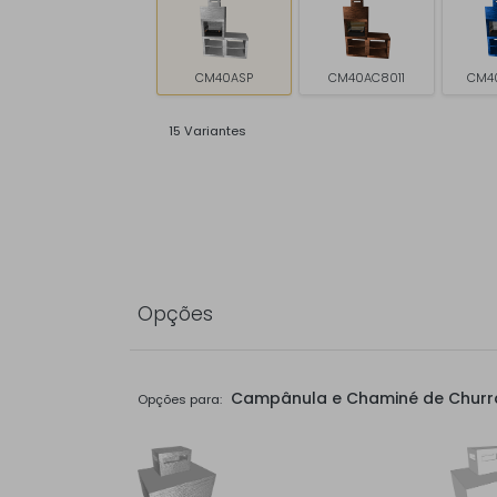
CM40ASP
CM40AC8011
CM4
15 Variantes
Opções
Campânula e Chaminé de Churr
Opções para: