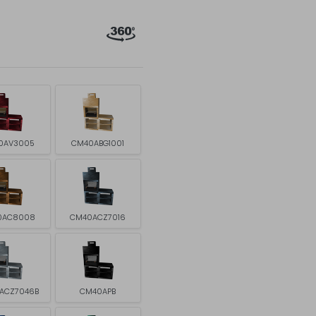
0AV3005
CM40ABG1001
0AC8008
CM40ACZ7016
ACZ7046B
CM40APB