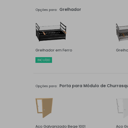
Grelhador
Opções para:
Grelhador em Ferro
Grelh
INCUÍDO
Porta para Módulo de Churrasqu
Opções para:
Aço Galvanizado Bege 1001
Aço G