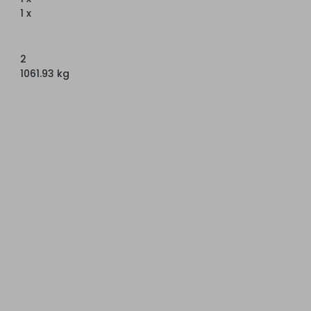
1 x
2
1061.93 kg