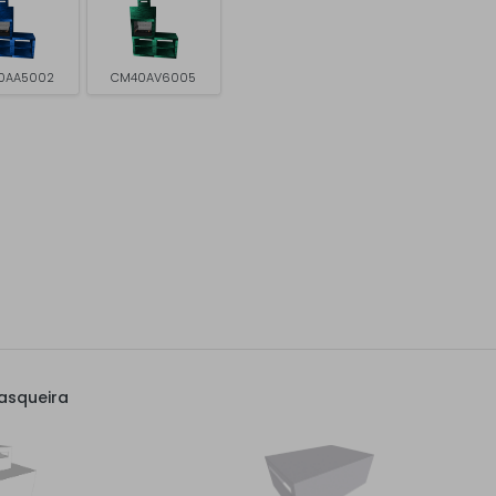
0AA5002
CM40AV6005
asqueira