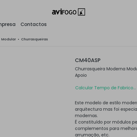
mpresa
Contactos
o Modular
•
Churrasqueiras
CM40ASP
Churrasqueira Moderna Mod
Apoio
Calcular Tempo de Fabrico...
Este modelo de estilo moder
arquitectura mas foi especi
modernas.
É constituído por módulos p
complementos para melhorar
arrumação, etc.