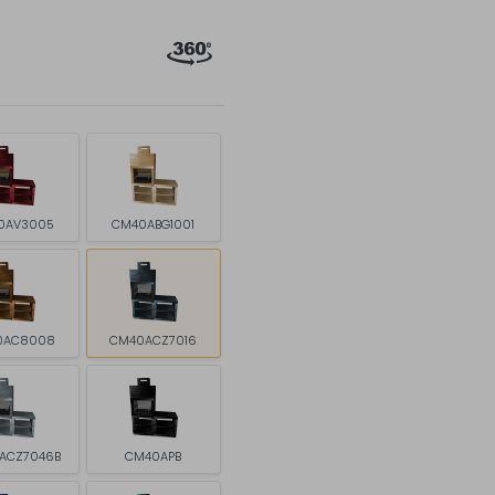
0AV3005
CM40ABG1001
0AC8008
CM40ACZ7016
ACZ7046B
CM40APB