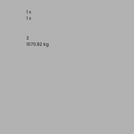
1 x
1 x
2
1070.92 kg