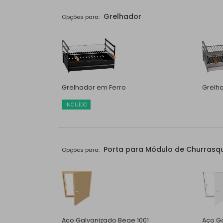
Grelhador
Opções para:
Grelhador em Ferro
Grelh
INCUÍDO
Porta para Módulo de Churrasqu
Opções para:
Aço Galvanizado Bege 1001
Aço G