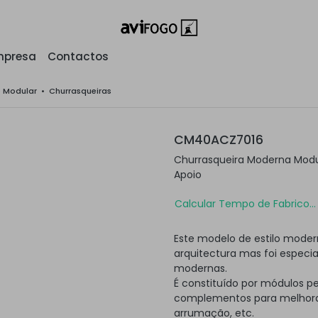
mpresa
Contactos
o Modular
•
Churrasqueiras
CM40ACZ7016
Churrasqueira Moderna Mod
Apoio
Calcular Tempo de Fabrico...
Este modelo de estilo moder
arquitectura mas foi especi
modernas.
É constituído por módulos p
complementos para melhorar
arrumação, etc.