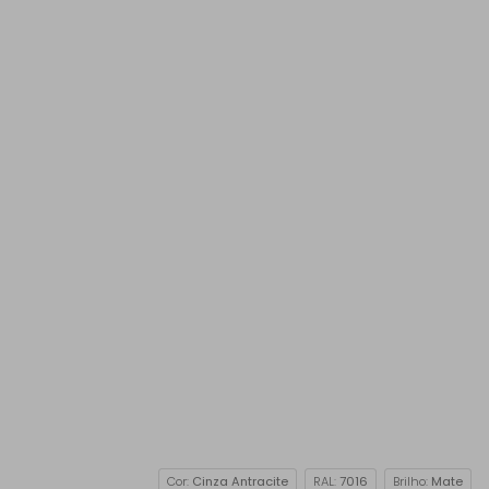
Cor:
Cinza Antracite
RAL:
7016
Brilho:
Mate