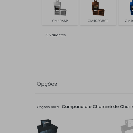
CM40ASP
CM40AC8011
CM4
15 Variantes
Opções
Campânula e Chaminé de Churr
Opções para: