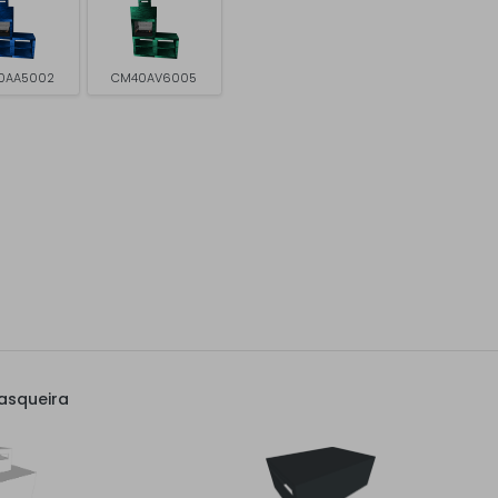
0AA5002
CM40AV6005
asqueira