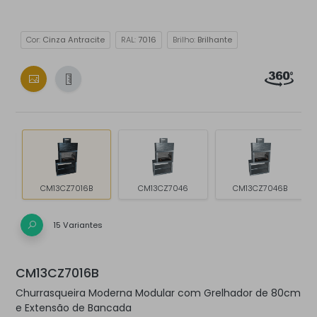
Cor:
Cinza Antracite
RAL:
7016
Brilho:
Brilhante
CM13CZ7016B
CM13CZ7046
CM13CZ7046B
15 Variantes
CM13CZ7016B
Churrasqueira Moderna Modular com Grelhador de 80cm
e Extensão de Bancada