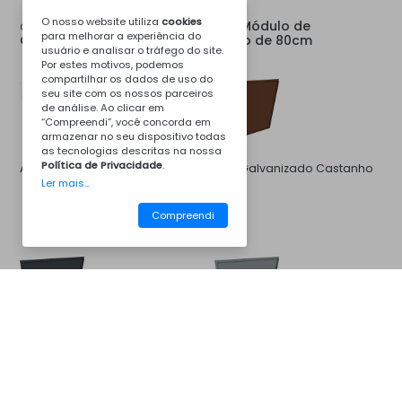
O nosso website utiliza
cookies
Tampo Traseiro para Módulo de
Opções para:
para melhorar a experiência do
Churrasqueira, Apoio, Pia ou Fogão de 80cm
usuário e analisar o tráfego do site.
Por estes motivos, podemos
compartilhar os dados de uso do
seu site com os nossos parceiros
de análise. Ao clicar em
“Compreendi”, você concorda em
armazenar no seu dispositivo todas
as tecnologias descritas na nossa
Política de Privacidade
.
Aço Galvanizado Branco
Aço Galvanizado Castanho
Ler mais...
8011
Compreendi
CM09BV6005
Churrasqueiras
Aço Galvanizado Cinza 7016
Aço Galvanizado Cinza 7046